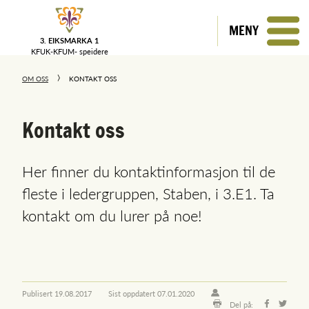
MENY
3. EIKSMARKA 1
KFUK-KFUM-
speidere
OM OSS
KONTAKT OSS
Kontakt oss
Her finner du kontaktinformasjon til de
fleste i ledergruppen, Staben, i 3.E1. Ta
kontakt om du lurer på noe!
Publisert
19.08.2017
Sist oppdatert
07.01.2020
Del på: